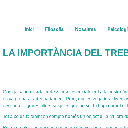
Inici
Filosofia
Nosaltres
Psicologí
LA IMPORTÀNCIA DEL TREB
Com ja sabem cada professional, especialment a la nostra àrea,
es va preparar adequadament. Però, moltes vegades, diversos p
descartar algunes altres sospites que potser hi hagi durant el 
Tot això es fa tenint en compte només un objectiu, la millora 
Per exemple, què passaria quan un nen ve derivat per un orto