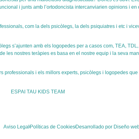
cional i junts amb l’ortodoncista intercanviarien opinions i en d
essionals, com la dels psicòlegs, la dels psiquiatres i etc i vice
icòlegs s’ajunten amb els logopedes per a casos com, TEA, TDL,
de les nostres teràpies es basa en el nostre equip i la seva ma
rs professionals i els millors experts, psicòlegs i logopedes que
ESPAI TAU KIDS TEAM
Aviso Legal
Políticas de Cookies
Desarrollado por Diseño web