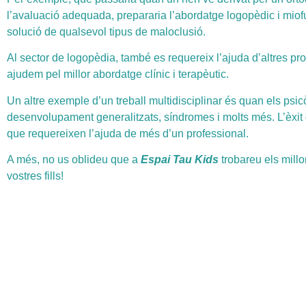
l’avaluació adequada, prepararia l’abordatge logopèdic i miofun
solució de qualsevol tipus de maloclusió.
Al sector de logopèdia, també es requereix l’ajuda d’altres prof
ajudem pel millor abordatge clínic i terapèutic.
Un altre exemple d’un treball multidisciplinar és quan els ps
desenvolupament generalitzats, síndromes i molts més. L’èxit 
que requereixen l’ajuda de més d’un professional.
A més, no us oblideu que a
Espai Tau Kids
trobareu els millo
vostres fills!