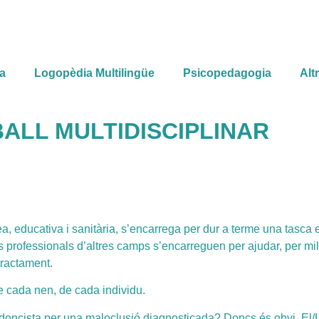
a
Logopèdia Multilingüe
Psicopedagogia
Alt
ALL MULTIDISCIPLINAR
 educativa i sanitària, s’encarrega per dur a terme una tasca e
rofessionals d’altres camps s’encarreguen per ajudar, per millo
tractament.
de cada nen, de cada individu.
doncista per una maloclusió diagnosticada? Doncs és obvi. El/L