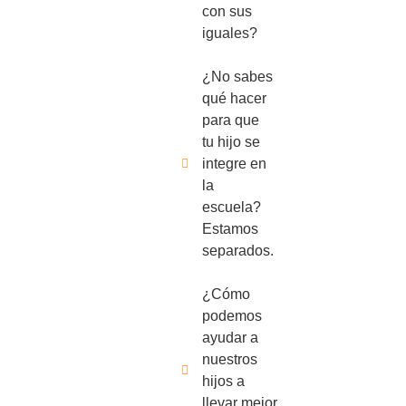
con sus
iguales?
¿No sabes
qué hacer
para que
tu hijo se
integre en
la
escuela?
Estamos
separados.
¿Cómo
podemos
ayudar a
nuestros
hijos a
llevar mejor