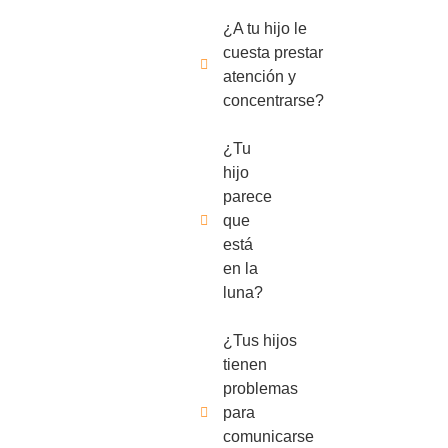
¿A tu hijo le
cuesta prestar
atención y
concentrarse?
¿Tu
hijo
parece
que
está
en la
luna?
¿Tus hijos
tienen
problemas
para
comunicarse