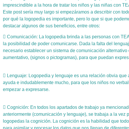
imprescindible a la hora de tratar los niños y las niñas con TE
Este post sería muy largo si empezáramos a describir con todo
por qué la logopedia es importante, pero lo que si que podem
destacar algunos de sus beneficios, entre otros:
 Comunicación: La logopedia brinda a las personas con TE
la posibilidad de poder comunicarse. Dada la falta del lenguaj
necesario establecer un sistema de comunicación alternativo 
aumentativo, (signos o pictogramas), para que puedan expres
 Lenguaje: Logopedia y lenguaje es una relación obvia qu
ayuda e indudablemente mucho, para que los niños no verba
empezar a expresarse.
 Cognición: En todos los apartados de trabajo ya menciona
anteriormente (comunicación y lenguaje), se trabaja a la vez p
logopedas la cognición. La cognición es la habilidad que tod
para asimilar y procesar los datos que nos llegan de diferente