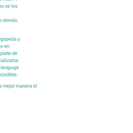
mo se les
os demás.
logopeda y
os en
parte de
ializarse.
 lenguaje
cindible.
a mejor manera el