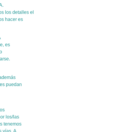
A.
s los detalles el
os hacer es
A
e, es
o
arse.
e además
les puedan
dos
or los/las
os tenemos
s vías. A